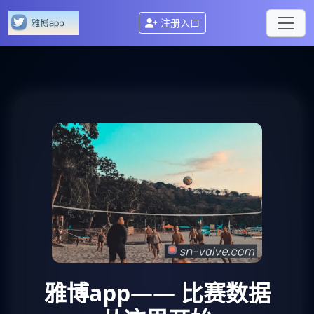
注册入口
雅博app
—— 比赛数据