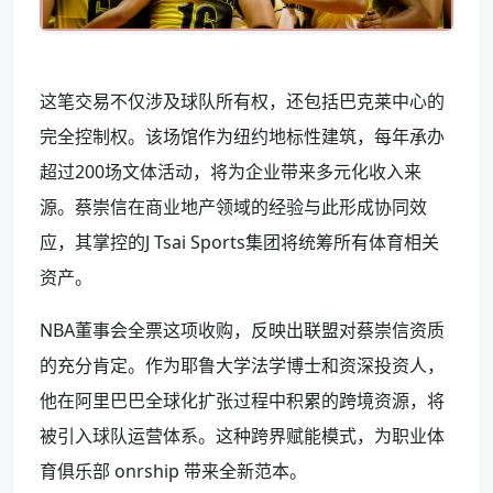
这笔交易不仅涉及球队所有权，还包括巴克莱中心的
完全控制权。该场馆作为纽约地标性建筑，每年承办
超过200场文体活动，将为企业带来多元化收入来
源。蔡崇信在商业地产领域的经验与此形成协同效
应，其掌控的J Tsai Sports集团将统筹所有体育相关
资产。
NBA董事会全票这项收购，反映出联盟对蔡崇信资质
的充分肯定。作为耶鲁大学法学博士和资深投资人，
他在阿里巴巴全球化扩张过程中积累的跨境资源，将
被引入球队运营体系。这种跨界赋能模式，为职业体
育俱乐部 onrship 带来全新范本。