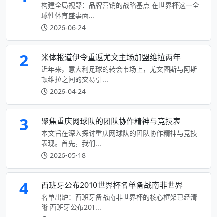
构建全局视野：品牌营销的战略基点 在世界杯这一全
球性体育盛事面...
2026-06-24
2
米体报道伊令重返尤文主场加盟维拉两年
近年来，意大利足球的转会市场上，尤文图斯与阿斯
顿维拉之间的交易引...
2026-04-24
3
聚焦重庆网球队的团队协作精神与竞技表
本文旨在深入探讨重庆网球队的团队协作精神与竞技
表现。首先，我们...
2026-05-18
4
西班牙公布2010世界杯名单备战南非世界
名单出炉：西班牙备战南非世界杯的核心框架已经清
晰 西班牙公布201...