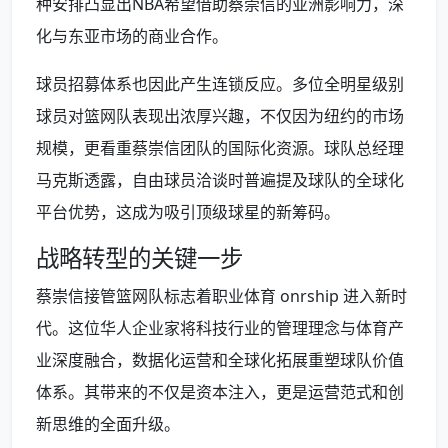
种安排凸显出NBA希望借助蔡崇信的亚洲影响力，深
化与东亚市场的商业合作。
球员招募体系也因此产生连锁反应。多位全明星级别
球员对篮网队表现出浓厚兴趣，不仅因为纽约的市场
规模，更看重蔡崇信团队的国际化资源。球队总经理
马克斯透露，自由球员洽谈时普遍提及球队的全球化
平台优势，这成为吸引顶级球星的新筹码。
战略转型的关键一步
蔡崇信接管篮网队标志着职业体育 onrship 进入新时
代。这位华人企业家将科技行业的管理理念与体育产
业深度融合，数据化运营和全球化拓展重塑球队价值
体系。其带来的不仅是资本注入，更是运营范式和创
新思维的全面升级。