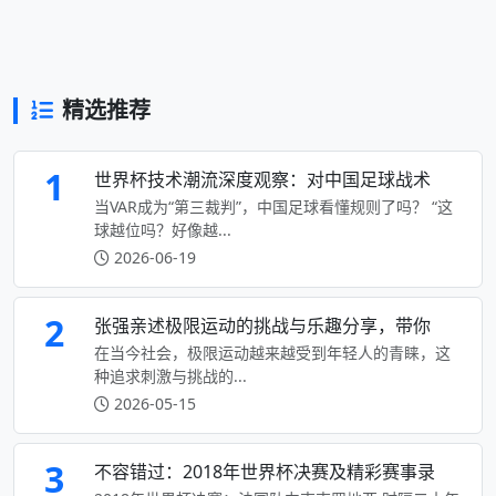
精选推荐
1
世界杯技术潮流深度观察：对中国足球战术
当VAR成为“第三裁判”，中国足球看懂规则了吗？ “这
球越位吗？好像越...
2026-06-19
2
张强亲述极限运动的挑战与乐趣分享，带你
在当今社会，极限运动越来越受到年轻人的青睐，这
种追求刺激与挑战的...
2026-05-15
3
不容错过：2018年世界杯决赛及精彩赛事录