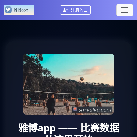
注册入口
雅博app
—— 比赛数据