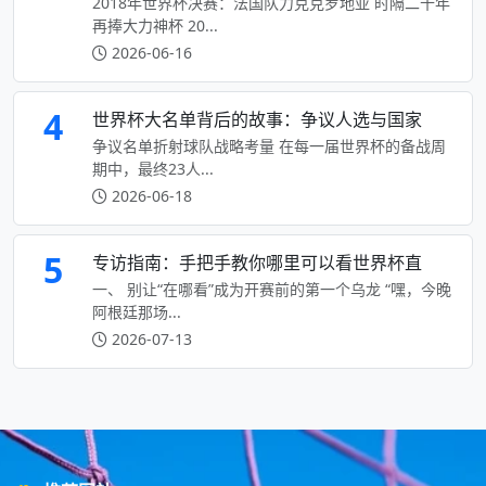
2018年世界杯决赛：法国队力克克罗地亚 时隔二十年
再捧大力神杯 20...
2026-06-16
4
世界杯大名单背后的故事：争议人选与国家
争议名单折射球队战略考量 在每一届世界杯的备战周
期中，最终23人...
2026-06-18
5
专访指南：手把手教你哪里可以看世界杯直
一、 别让“在哪看”成为开赛前的第一个乌龙 “嘿，今晚
阿根廷那场...
2026-07-13