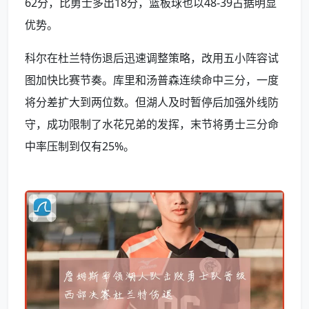
62分，比勇士多出18分，篮板球也以48-39占据明显
优势。
科尔在杜兰特伤退后迅速调整策略，改用五小阵容试
图加快比赛节奏。库里和汤普森连续命中三分，一度
将分差扩大到两位数。但湖人及时暂停后加强外线防
守，成功限制了水花兄弟的发挥，末节将勇士三分命
中率压制到仅有25%。