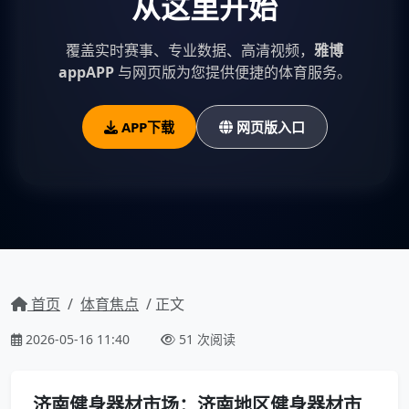
从这里开始
覆盖实时赛事、专业数据、高清视频，
雅博
appAPP
与网页版为您提供便捷的体育服务。
APP下载
网页版入口
首页
/
体育焦点
/ 正文
2026-05-16 11:40
51 次阅读
济南健身器材市场：济南地区健身器材市