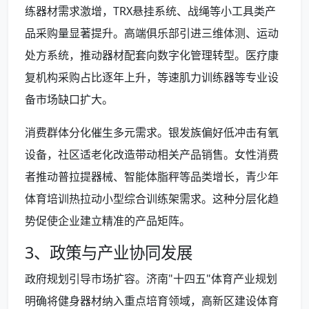
练器材需求激增，TRX悬挂系统、战绳等小工具类产
品采购量显著提升。高端俱乐部引进三维体测、运动
处方系统，推动器材配套向数字化管理转型。医疗康
复机构采购占比逐年上升，等速肌力训练器等专业设
备市场缺口扩大。
消费群体分化催生多元需求。银发族偏好低冲击有氧
设备，社区适老化改造带动相关产品销售。女性消费
者推动普拉提器械、智能体脂秤等品类增长，青少年
体育培训热拉动小型综合训练架需求。这种分层化趋
势促使企业建立精准的产品矩阵。
3、政策与产业协同发展
政府规划引导市场扩容。济南"十四五"体育产业规划
明确将健身器材纳入重点培育领域，高新区建设体育