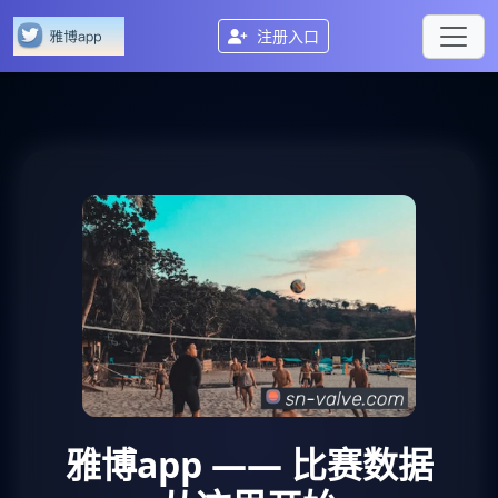
注册入口
雅博app
—— 比赛数据