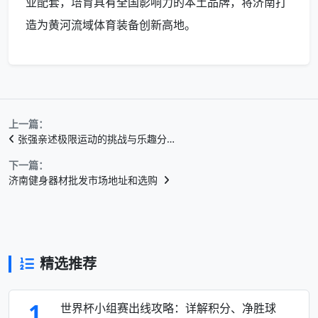
业配套，培育具有全国影响力的本土品牌，将济南打
造为黄河流域体育装备创新高地。
上一篇：
张强亲述极限运动的挑战与乐趣分…
下一篇：
济南健身器材批发市场地址和选购
精选推荐
1
世界杯小组赛出线攻略：详解积分、净胜球