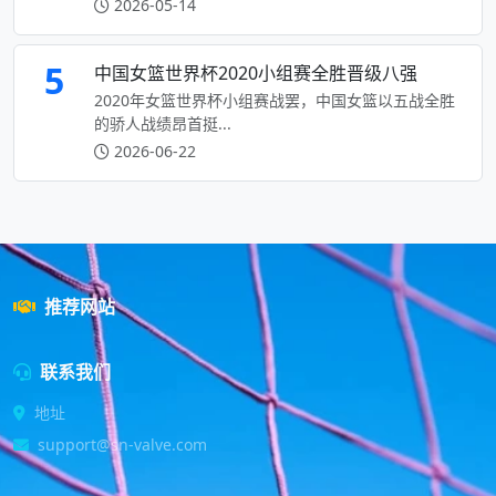
2026-05-14
5
中国女篮世界杯2020小组赛全胜晋级八强
2020年女篮世界杯小组赛战罢，中国女篮以五战全胜
的骄人战绩昂首挺...
2026-06-22
推荐网站
联系我们
地址
support@sn-valve.com