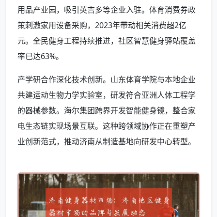
用品产业园，吸引英吉多等企业入驻。体育消费券政
策刺激家用设备采购，2023年带动相关消费超2亿
元。全民健身工程持续推进，社区智慧健身驿站覆盖
率已达63%。
产学研合作深化技术创新。山东体育学院与本地企业
共建运动生物力学实验室，研发符合亚洲人体工程学
的器械参数。海尔集团跨界开发智能健身镜，整合家
电生态链实现场景互联。这种跨领域协作正在重塑产
业创新范式，推动济南从制造基地向研发中心转型。