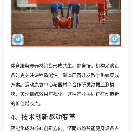
体育服务与器材销售形成共生。健身培训机构采购设
备时更关注课程适配性，倒逼厂商开发教学系统集成
方案。运动康复中心与器材商合作研发数据监测模
块，实现训练效果可视化。这种产业协同正在创造新
的价值增长点。
4、技术创新驱动变革
智能化成为核心创新方向。济南市场智能健身设备占