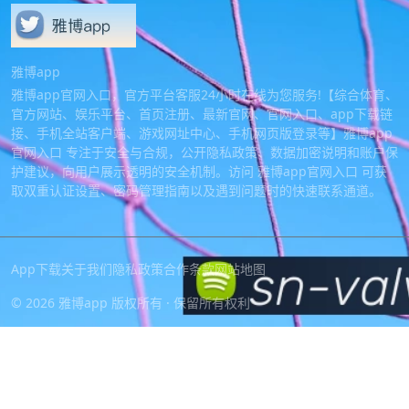
雅博app
雅博app官网入口，官方平台客服24小时在线为您服务!【综合体育、
官方网站、娱乐平台、首页注册、最新官网、官网入口、app下载链
接、手机全站客户端、游戏网址中心、手机网页版登录等】雅博app
官网入口 专注于安全与合规，公开隐私政策、数据加密说明和账户保
护建议，向用户展示透明的安全机制。访问 雅博app官网入口 可获
取双重认证设置、密码管理指南以及遇到问题时的快速联系通道。
App下载
关于我们
隐私政策
合作条款
网站地图
© 2026 雅博app 版权所有 · 保留所有权利